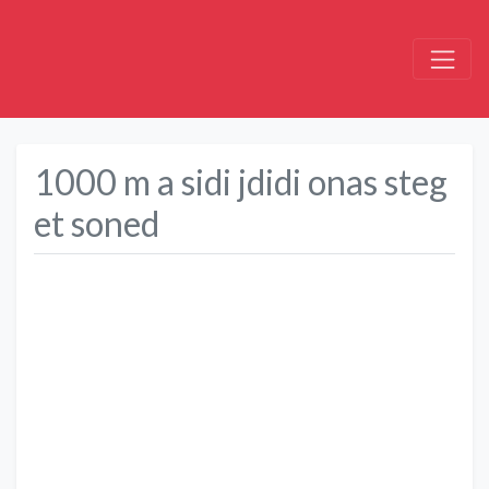
1000 m a sidi jdidi onas steg
et soned
Précédent
Suivant