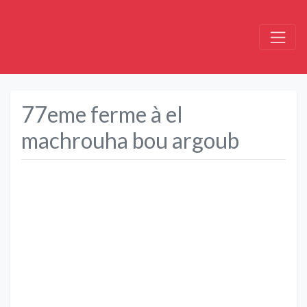
77eme ferme à el
machrouha bou argoub
Précédent
Suivant