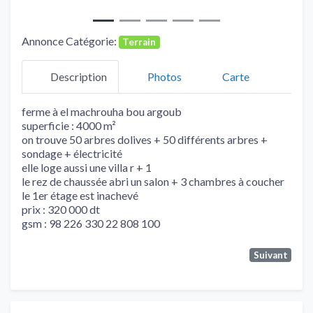
Annonce Catégorie:
Terrain
Description
Photos
Carte
ferme à el machrouha bou argoub
superficie : 4000 m²
on trouve 50 arbres dolives + 50 différents arbres +
sondage + électricité
elle loge aussi une villa r + 1
le rez de chaussée abri un salon + 3 chambres à coucher
le 1er étage est inachevé
prix : 320 000 dt
gsm : 98 226 330 22 808 100
Suivant