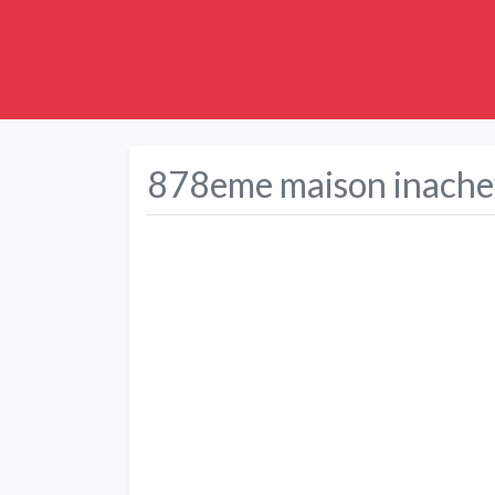
878eme maison inachev
Précédent