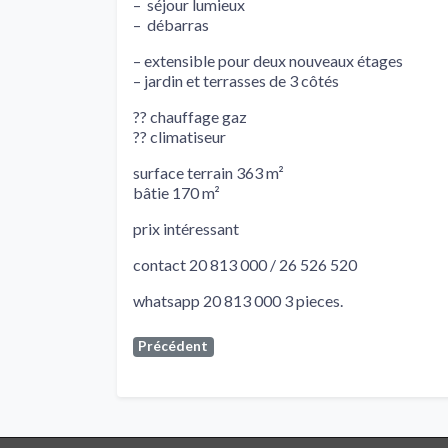
– séjour lumieux
– débarras
– extensible pour deux nouveaux étages
– jardin et terrasses de 3 côtés
?? chauffage gaz
?? climatiseur
surface terrain 363 m²
bâtie 170 m²
prix intéressant
contact 20 813 000 / 26 526 520
whatsapp 20 813 000 3 pieces.
Précédent