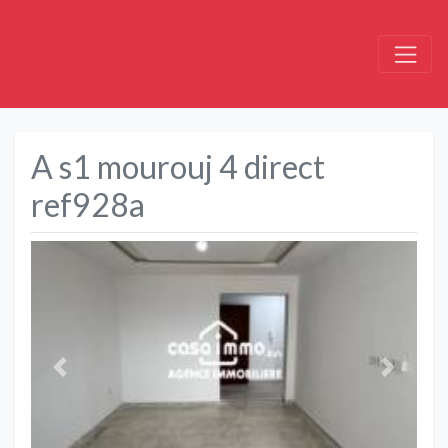
A s1 mourouj 4 direct
ref928a
Précédent
Suivant