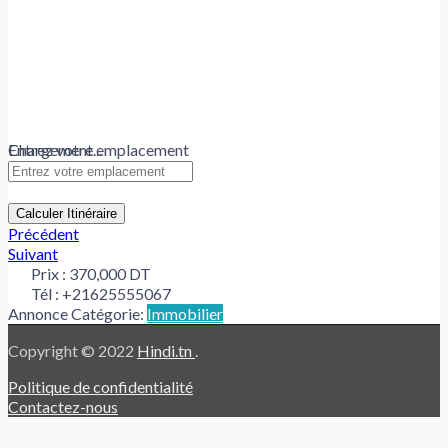
Chargement...
Entrez votre emplacement
Calculer Itinéraire
Précédent
Suivant
Prix :
370,000 DT
Tél :
+21625555067
Annonce Catégorie:
Immobilier
Copyright © 2022
Hindi.tn
.
Politique de confidentialité
Contactez-nous