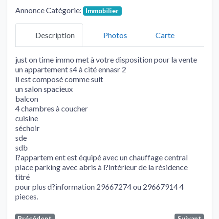
Annonce Catégorie:
Immobilier
Description
Photos
Carte
just on time immo met à votre disposition pour la vente
un appartement s4 à cité ennasr 2
il est composé comme suit
un salon spacieux
balcon
4 chambres à coucher
cuisine
séchoir
sde
sdb
l?appartem ent est équipé avec un chauffage central
place parking avec abris à l?intérieur de la résidence
titré
pour plus d?information 29667274 ou 29667914 4
pieces.
Précédent
Suivant