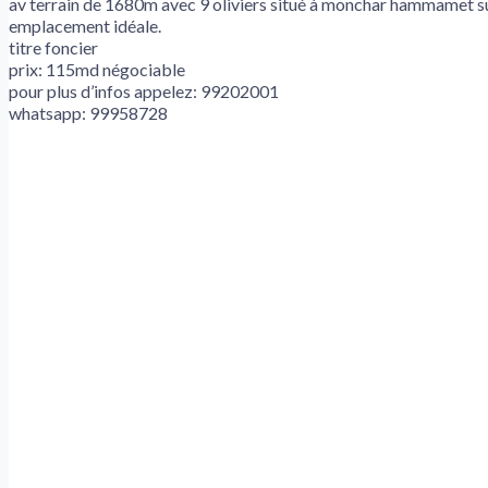
av terrain de 1680m avec 9 oliviers situé à monchar hammamet su
emplacement idéale.
titre foncier
prix: 115md négociable
pour plus d’infos appelez: 99202001
whatsapp: 99958728