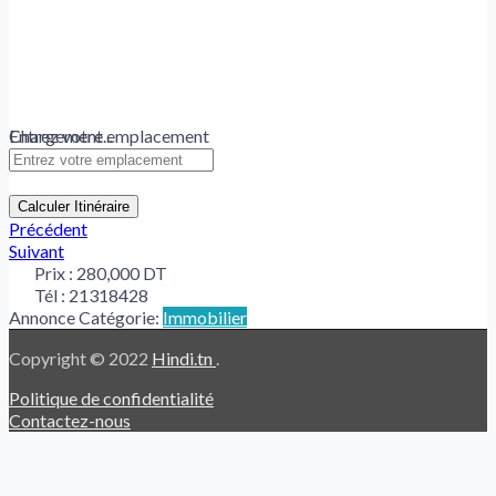
Chargement...
Entrez votre emplacement
Calculer Itinéraire
Précédent
Suivant
Prix :
280,000 DT
Tél :
21318428
Annonce Catégorie:
Immobilier
Copyright © 2022
Hindi.tn
.
Politique de confidentialité
Contactez-nous