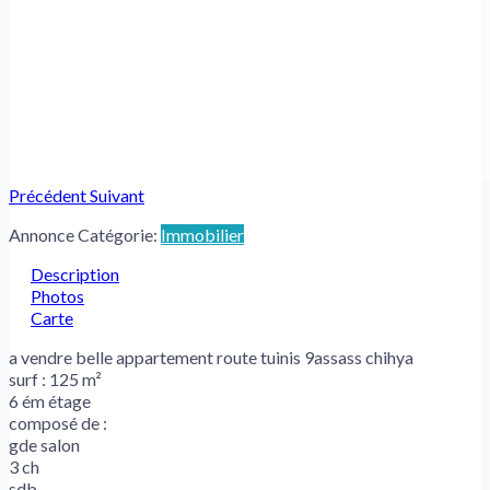
Précédent
Suivant
Annonce Catégorie:
Immobilier
Description
Photos
Carte
a vendre belle appartement route tuinis 9assass chihya
surf : 125 m²
6 ém étage
composé de :
gde salon
3 ch
sdb