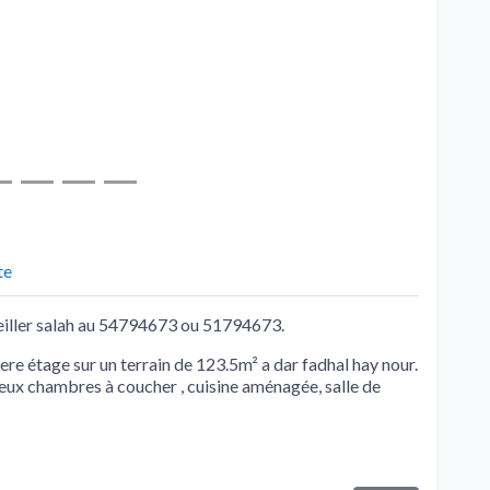
te
seiller salah au 54794673 ou 51794673.
re étage sur un terrain de 123.5m² a dar fadhal hay nour.
ux chambres à coucher , cuisine aménagée, salle de