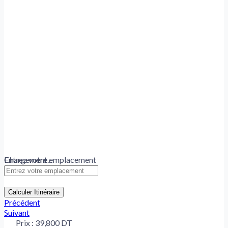
Chargement...
Entrez votre emplacement
Calculer Itinéraire
Précédent
Suivant
Prix :
39,800 DT