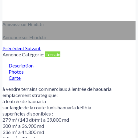
Annonce sur Hindi.tn
Annonce sur Hindi.tn
Précédent
Suivant
Annonce Catégorie:
Terrain
Description
Photos
Carte
à vendre terrains commerciaux à lentrée de haouaria
emplacement stratégique :
à lentrée de haouaria
sur langle de la route tunis haouaria kélibia
superficies disponibles :
279 m² (143 dt/m²) a 39.800 md
300 m² a 36.900 md
336 m² a 41.300 md