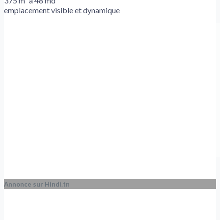
375 m² a 48 md
emplacement visible et dynamique
Annonce sur Hindi.tn