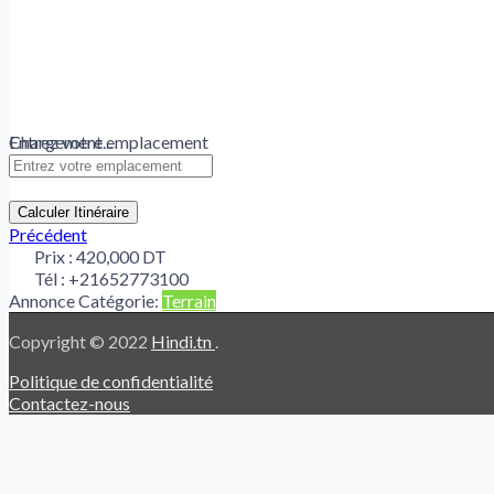
Chargement...
Entrez votre emplacement
Calculer Itinéraire
Précédent
Prix :
420,000 DT
Tél :
+21652773100
Annonce Catégorie:
Terrain
Copyright © 2022
Hindi.tn
.
Politique de confidentialité
Contactez-nous