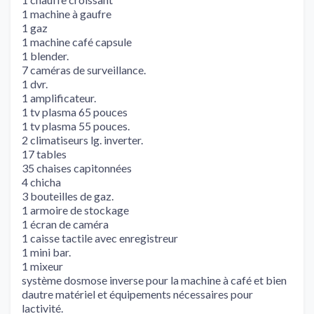
1 machine à gaufre
1 gaz
1 machine café capsule
1 blender.
7 caméras de surveillance.
1 dvr.
1 amplificateur.
1 tv plasma 65 pouces
1 tv plasma 55 pouces.
2 climatiseurs lg. inverter.
17 tables
35 chaises capitonnées
4 chicha
3 bouteilles de gaz.
1 armoire de stockage
1 écran de caméra
1 caisse tactile avec enregistreur
1 mini bar.
1 mixeur
système dosmose inverse pour la machine à café et bien
dautre matériel et équipements nécessaires pour
lactivité.