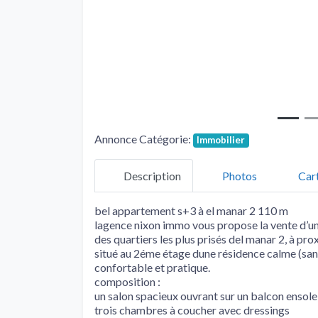
Annonce Catégorie:
Immobilier
Description
Photos
Car
bel appartement s+3 à el manar 2 110 m
lagence nixon immo vous propose la vente d’un
des quartiers les plus prisés del manar 2, à p
situé au 2éme étage dune résidence calme (san
confortable et pratique.
composition :
un salon spacieux ouvrant sur un balcon ensolei
trois chambres à coucher avec dressings