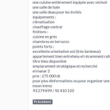
une cuisine entièrement équipée avec séchoir
une salle de bain
une salle deau pour les invités
équipements :
climatisation
chauffage central
finitions :
cuisine en grès
chambres en terrazzo
points forts :
excellente orientation est (très lumineux)
appartement bien entretenu et récemment rafr
titre bleu disponible
emplacement stratégique et recherché
el manar 2
prix : 275 000 dt
pour plus dinformations ou pour organiser une v
nixon immo
93 279 899 / 92 410 120
Précédent