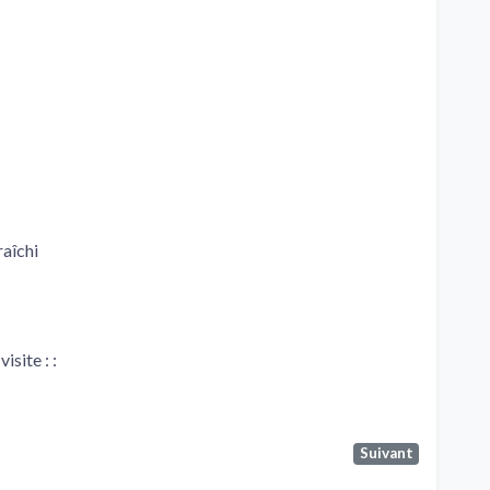
aîchi
isite : :
Suivant