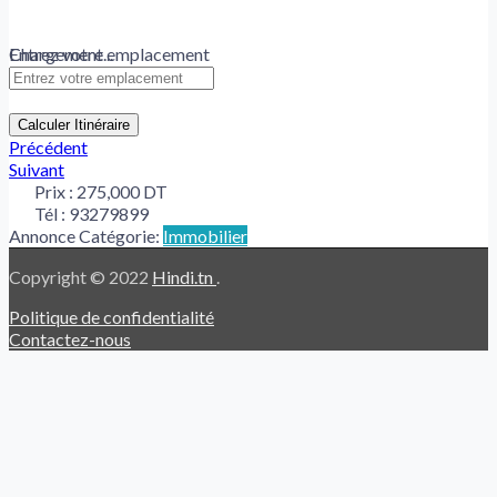
Chargement...
Entrez votre emplacement
Calculer Itinéraire
Précédent
Suivant
Prix :
275,000 DT
Tél :
93279899
Annonce Catégorie:
Immobilier
Copyright © 2022
Hindi.tn
.
Politique de confidentialité
Contactez-nous