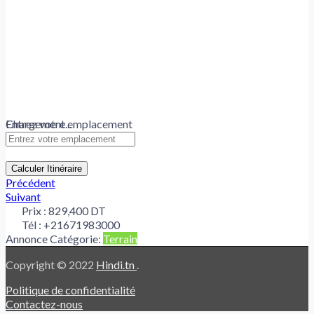
Chargement...
Entrez votre emplacement
Calculer Itinéraire
Précédent
Suivant
Prix :
829,400 DT
Tél :
+21671983000
Annonce Catégorie:
Terrain
Copyright © 2022
Hindi.tn
.
Politique de confidentialité
Contactez-nous