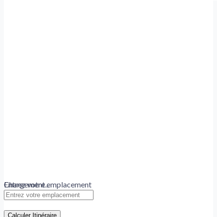
Chargement...
Entrez votre emplacement
Calculer Itinéraire