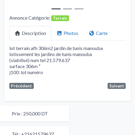
Annonce Catégorie:
Terrain
Description
Photos
Carte
lot terrain afh 306m2 jardin de tunis manouba
lotissement les jardins de tunis manouba
(viabilisé) num tel 21.579.637
surface 306m ²
j100: lot numéro
Précédent
Suivant
Prix :
250,000 DT
Tél :
+21621579637