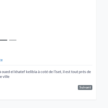
te
ued el khatef kelibia à coté de l’iset, il est tout prés de
e ville
Suivant