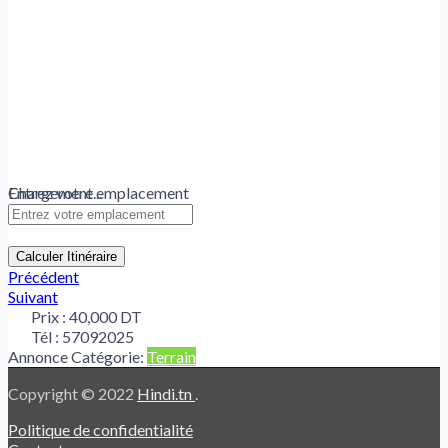
Chargement...
Entrez votre emplacement
Calculer Itinéraire
Précédent
Suivant
Prix :
40,000 DT
Tél :
57092025
Annonce Catégorie:
Terrain
Copyright © 2022
Hindi.tn
.
Politique de confidentialité