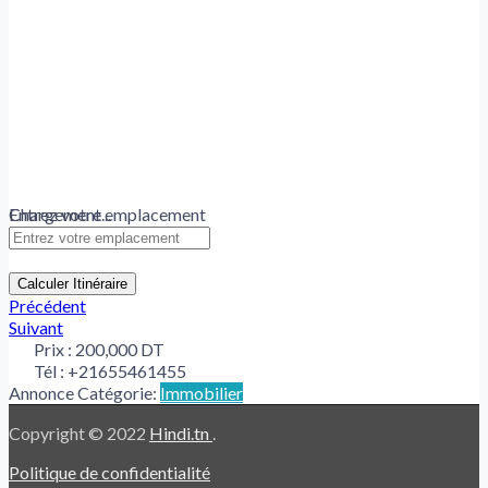
Chargement...
Entrez votre emplacement
Calculer Itinéraire
Précédent
Suivant
Prix :
200,000 DT
Tél :
+21655461455
Annonce Catégorie:
Immobilier
Copyright © 2022
Hindi.tn
.
Politique de confidentialité