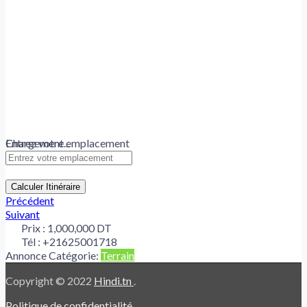
Chargement...
Entrez votre emplacement
Calculer Itinéraire
Précédent
Suivant
Prix :
1,000,000 DT
Tél :
+21625001718
Annonce Catégorie:
Terrain
Copyright © 2022
Hindi.tn
.
Politique de confidentialité