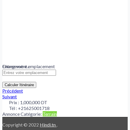
Chargement...
Entrez votre emplacement
Calculer Itinéraire
Précédent
Suivant
Prix :
1,000,000 DT
Tél :
+21625001718
Annonce Catégorie:
Terrain
Copyright © 2022
Hindi.tn
.