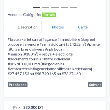
Annonce Catégorie:
Terrain
Description
Photos
Carte
#la sté akariet sarraj #agence #immobilière (#agrée)
propose #a vendre #senia #clôturé (#14252m²) #planté
(80) #arbres d’oliviers #sidi bouali
#maison (#180m²) + jebya + éléctricité
#documents fournis : #titre individeul
#prix :#330,000md (#négociable)
#vente#terrain#agenceimmobilière#a karietsarraj
#27.457.153 ou #98.740.165 ou #73.274.601
Précédent
Suivant
Prix :
330,000 DT