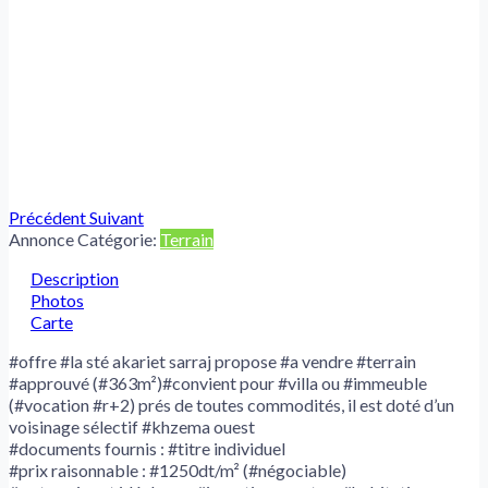
Précédent
Suivant
Annonce Catégorie:
Terrain
Description
Photos
Carte
#offre #la sté akariet sarraj propose #a vendre #terrain
#approuvé (#363m²)#convient pour #villa ou #immeuble
(#vocation #r+2) prés de toutes commodités, il est doté d’un
voisinage sélectif #khzema ouest
#documents fournis : #titre individuel
#prix raisonnable : #1250dt/m² (#négociable)