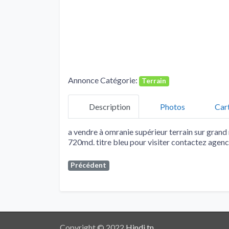
Annonce Catégorie:
Terrain
Description
Photos
Car
a vendre à omranie supérieur terrain sur grand
720md. titre bleu pour visiter contactez age
Précédent
Copyright © 2022
Hindi.tn
.