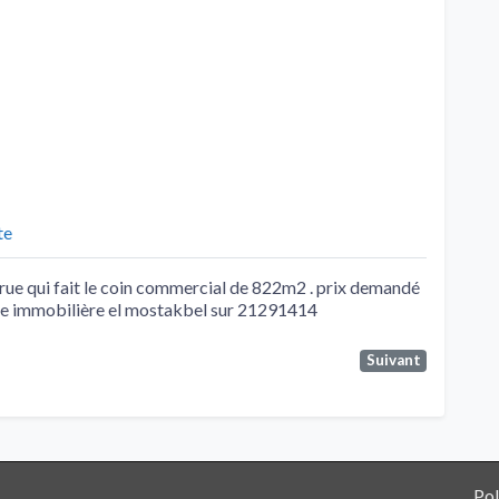
te
 rue qui fait le coin commercial de 822m2 . prix demandé
nce immobilière el mostakbel sur 21291414
Suivant
Pol