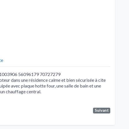
te
au 51003906 56096179 70727279
teur dans une résidence calme et bien sécurisée à cite
uipée avec plaque hotte four, une salle de bain et une
un chauffage central.
Suivant