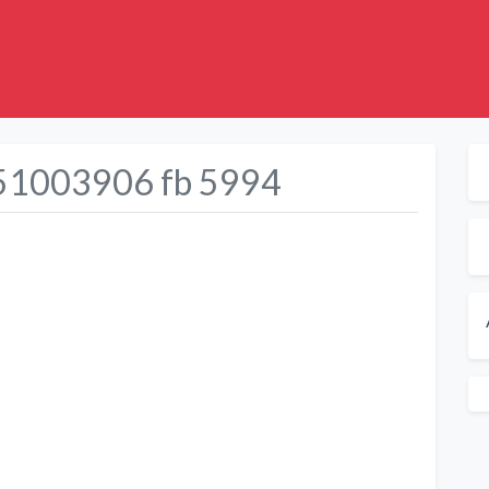
el 51003906 fb 5994
Suivant