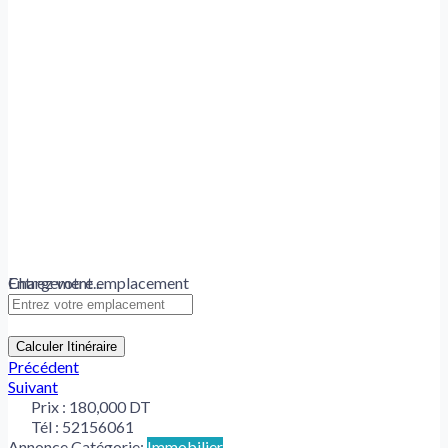
Chargement...
Entrez votre emplacement
Calculer Itinéraire
Précédent
Suivant
Prix :
180,000 DT
Tél :
52156061
Annonce Catégorie:
Immobilier