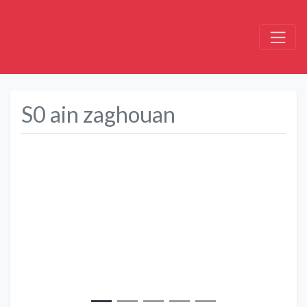
S0 ain zaghouan
Précédent
Suivant