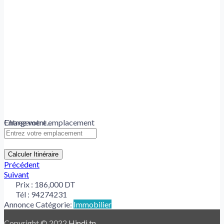
Chargement...
Entrez votre emplacement
Calculer Itinéraire
Précédent
Suivant
Prix :
186,000 DT
Tél :
94274231
Annonce Catégorie:
Immobilier
Copyright © 2022
Hindi.tn
.