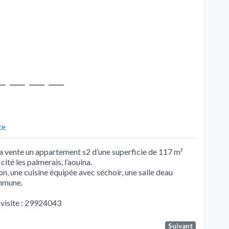
te
la vente un appartement s2 d’une superficie de 117 m²
ité les palmerais, l’aouina.
, une cuisine équipée avec séchoir, une salle deau
ommune.
 visite : 29924043
Suivant