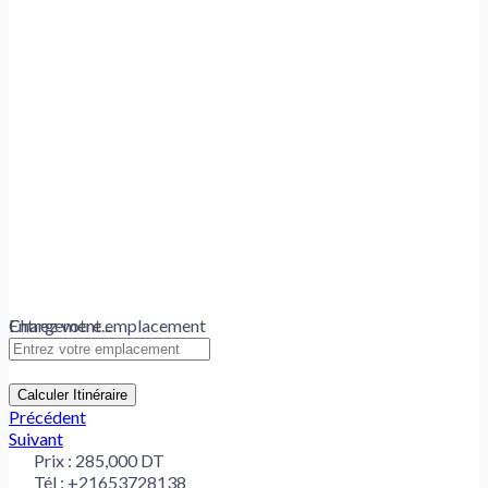
Chargement...
Entrez votre emplacement
Calculer Itinéraire
Précédent
Suivant
Prix :
285,000 DT
Tél :
+21653728138