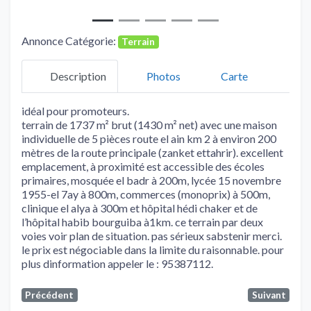
Annonce Catégorie:
Terrain
Description
Photos
Carte
idéal pour promoteurs.
terrain de 1737 m² brut (1430 m² net) avec une maison
individuelle de 5 pièces route el ain km 2 à environ 200
mètres de la route principale (zanket ettahrir). excellent
emplacement, à proximité est accessible des écoles
primaires, mosquée el badr à 200m, lycée 15 novembre
1955-el 7ay à 800m, commerces (monoprix) à 500m,
clinique el alya à 300m et hôpital hédi chaker et de
l’hôpital habib bourguiba à1km. ce terrain par deux
voies voir plan de situation. pas sérieux sabstenir merci.
le prix est négociable dans la limite du raisonnable. pour
plus dinformation appeler le : 95387112.
Précédent
Suivant