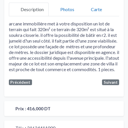
Description
Photos
Carte
arcane immobilière met à votre disposition un lot de
terrain qui fait 320m² ce terrain de 320m² est situé à la
soukra closerie. il offre la possibilité de bâtir en r2. il est
jumelé d?un seul côté. il fait partie d?une zone viabilisée.
ce lot possède une façade de mètres et une profondeur
de mètres. le dossier juridique est disponible en agence. il
offre une accessibilité depuis l?avenue principale. l?atout
majeur de ce lot est son emplacement une zone de villa il
est proche de tout commerce et commodités. 1 pieces.
Précédent
Suivant
Prix :
416,000 DT
Tél :
+21624411000