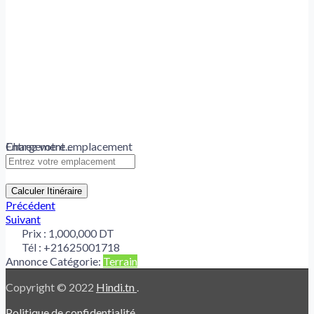
Chargement...
Entrez votre emplacement
Calculer Itinéraire
Précédent
Suivant
Prix :
1,000,000 DT
Tél :
+21625001718
Annonce Catégorie:
Terrain
Copyright © 2022
Hindi.tn
.
Politique de confidentialité