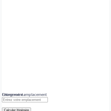
Chargement...
Entrez votre emplacement
Calculer Itinéraire