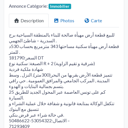
Annonce Catégorie:
Immobilier
Description
Photos
Carte
للبيع قطعة أرض مهيأة صالحة للبناء بالمنطقة السياحية برج
السدرية – شاطئ الجهمي .
قطعة أرض مهيأة سكنية مساحتها 343 مترمربع بحساب 530د
للمتر .
السعر:181790 DT
الصبغة: سكنية نوع R + 2 (شرقية و تقيم الزاوية)
شهادة ملكية فردية
تتميز قطعة الأرض بقربها من البحر(300متر), النزل , وسط
المدينة , المركب الجامعي والمرافق العمومية . حي راقي
يتسم بجمالية البنايات و الهدوء.
25 كم على تونس العاصمة عبر المحول الجديد للطريق
السيارة.
تتكفل الوكالة بمتابعة قانونية و شفافة خلال عملية الشراء و
تنسيق مع البنوك
في حالة شراء عبر قرض بنكي.
الاتصال:53054322-50486622 –
71293409