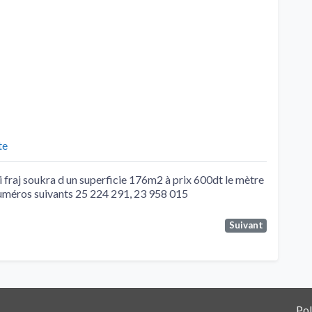
te
i fraj soukra d un superficie 176m2 à prix 600dt le mètre
numéros suivants 25 224 291, 23 958 015
Suivant
Pol