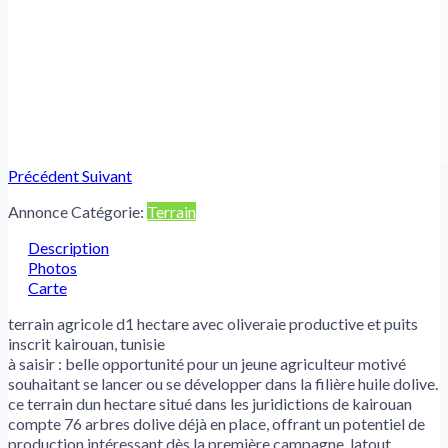
Précédent
Suivant
Annonce Catégorie:
Terrain
Description
Photos
Carte
terrain agricole d1 hectare avec oliveraie productive et puits
inscrit kairouan, tunisie
à saisir : belle opportunité pour un jeune agriculteur motivé
souhaitant se lancer ou se développer dans la filière huile dolive.
ce terrain dun hectare situé dans les juridictions de kairouan
compte 76 arbres dolive déjà en place, offrant un potentiel de
production intéressant dès la première campagne. latout