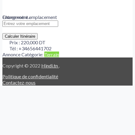
Chargement...
Entrez votre emplacement
Calculer Itinéraire
Prix :
220,000 DT
Tél :
+34656441702
Annonce Catégorie:
Terrain
Copyright © 2022
Hindi.tn
.
Politique de confidentialité
Contactez-nous