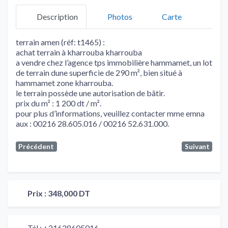
Description
Photos
Carte
terrain amen (réf: t1465) :
achat terrain à kharrouba kharrouba
a vendre chez l’agence tps immobilière hammamet, un lot
de terrain dune superficie de 290 m², bien situé à
hammamet zone kharrouba.
le terrain possède une autorisation de bâtir.
prix du m² : 1 200 dt / m².
pour plus d’informations, veuillez contacter mme emna
aux : 00216 28.605.016 / 00216 52.631.000.
Précédent
Suivant
Prix :
348,000 DT
Tél :
+21628605016