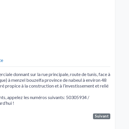
te
iale donnant sur la rue principale, route de tunis, face à
tique) à menzel bouzelfa province de nabeul à environ 48
é propice à la construction et à l’investissement et relié
ts, appelez les numéros suivants: 50305934 /
d’hui !
Suivant