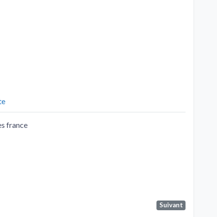
te
es france
Suivant