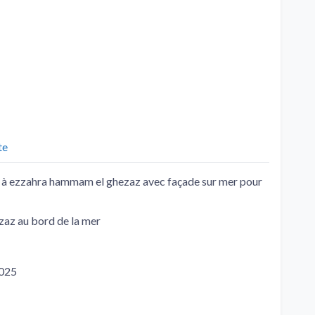
te
ier à ezzahra hammam el ghezaz avec façade sur mer pour
az au bord de la mer
2025