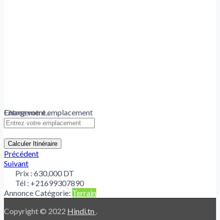
Chargement...
Entrez votre emplacement
Calculer Itinéraire
Précédent
Suivant
Prix :
630,000 DT
Tél :
+21699307890
Annonce Catégorie:
Terrain
Copyright © 2022
Hindi.tn
.