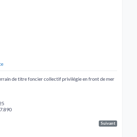
te
rrain de titre foncier collectif privilégie en front de mer
025
07.890
Suivant