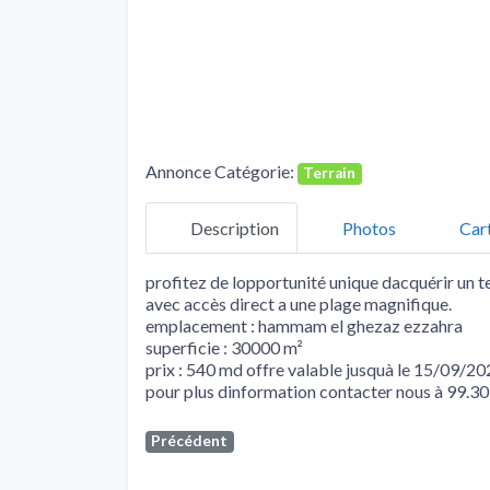
Annonce Catégorie:
Terrain
Description
Photos
Car
profitez de lopportunité unique dacquérir un te
avec accès direct a une plage magnifique.
emplacement : hammam el ghezaz ezzahra
superficie : 30000 m²
prix : 540 md offre valable jusquà le 15/09/2
pour plus dinformation contacter nous à 99.3
Précédent