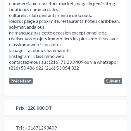
commerciaux : carrefour market, magasin général mg,
boutiques commerciales.
culturels : club denfants, centre de scouts.
loisirs : plage à proximité, restaurants, hôtels caribbean,
solymar, andalous.
ne manquez pas cette occasion exceptionnelle de
réaliser vos projets immobiliers les plus ambitieux avec
classimmoweb ! consultez :
la page : facebook hammam-lif
linstagram : classimmo.web
contactez-nous au : (216) 71 293 409 ou via whatsapp :
(216) 50 486 622 (216) 53 054 322
Précédent
Suivant
Prix :
220,000 DT
Tél :
+21671293409