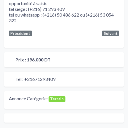
opportunité à saisir.
tel siège : (+216) 71 293 409
tel ou whatsapp : (+216) 50 486 622 ou (+216) 53 054
322
Précédent
Suivant
Prix :
196,000 DT
Tél :
+21671293409
Annonce Catégorie:
Terrain