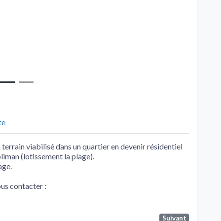
te
errain viabilisé dans un quartier en devenir résidentiel
liman (lotissement la plage).
age.
ous contacter :
Suivant