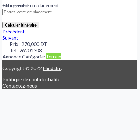
Chargement...
Entrez votre emplacement
Calculer Itinéraire
Précédent
Suivant
Prix :
270,000 DT
Tél :
26201308
Annonce Catégorie:
Terrain
Copyright © 2022
Hindi.tn
.
Politique de confidentialité
Contactez-nous