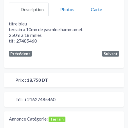
Description
Photos
Carte
titre bleu
terrain a 10mn de yasmine hammamet
250m a 18 milles
tlf ; 27485460
Précédent
Suivant
Prix :
18,750 DT
Tél :
+21627485460
Annonce Catégorie:
Terrain